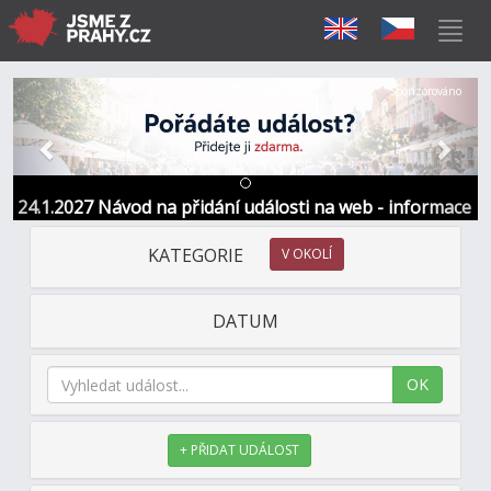
Předchozí
Další
Sponzorováno
24.1.2027 Návod na přidání události na web - informace
a kontakt
KATEGORIE
V OKOLÍ
DATUM
OK
+ PŘIDAT UDÁLOST