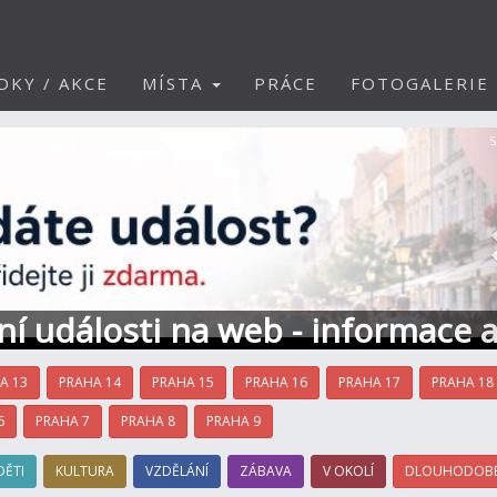
DKY / AKCE
MÍSTA
PRÁCE
FOTOGALERIE
S
ní události na web - informace 
A 13
PRAHA 14
PRAHA 15
PRAHA 16
PRAHA 17
PRAHA 18
6
PRAHA 7
PRAHA 8
PRAHA 9
DĚTI
KULTURA
VZDĚLÁNÍ
ZÁBAVA
V OKOLÍ
DLOUHODOBÉ