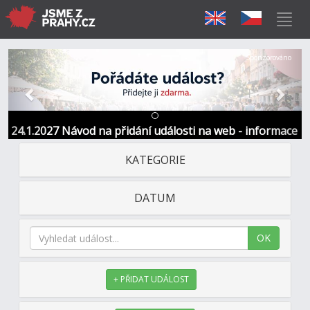
Předchozí
Další
Sponzorováno
24.1.2027 Návod na přidání události na web - informace
a kontakt
KATEGORIE
DATUM
OK
+ PŘIDAT UDÁLOST