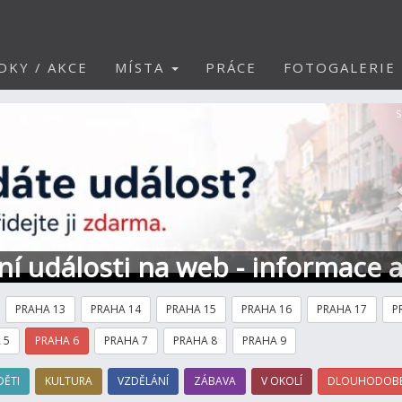
DKY / AKCE
MÍSTA
PRÁCE
FOTOGALERIE
S
ní události na web - informace 
PRAHA 13
PRAHA 14
PRAHA 15
PRAHA 16
PRAHA 17
P
 5
PRAHA 6
PRAHA 7
PRAHA 8
PRAHA 9
DĚTI
KULTURA
VZDĚLÁNÍ
ZÁBAVA
V OKOLÍ
DLOUHODOBÉ