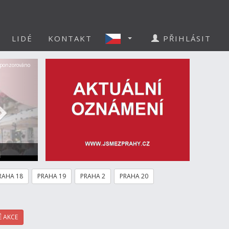
LIDÉ
KONTAKT
PŘIHLÁSIT
Další
ponzorováno
a
RAHA 18
PRAHA 19
PRAHA 2
PRAHA 20
 AKCE