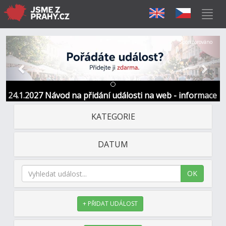
Předchozí
Další
Sponzorováno
24.1.2027 Návod na přidání události na web - informace
a kontakt
KATEGORIE
DATUM
OK
+ PŘIDAT UDÁLOST