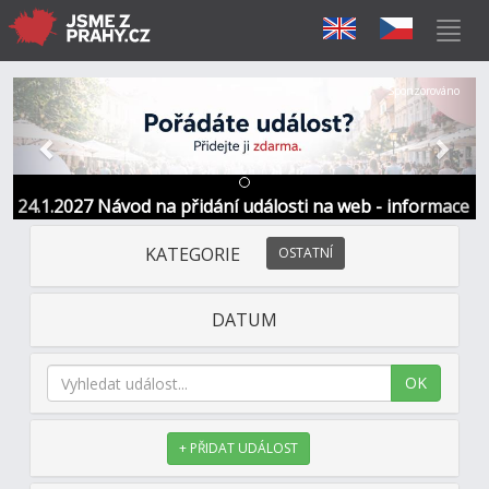
Předchozí
Další
Sponzorováno
24.1.2027 Návod na přidání události na web - informace
a kontakt
KATEGORIE
OSTATNÍ
DATUM
OK
+ PŘIDAT UDÁLOST