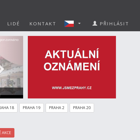
LIDÉ
KONTAKT
PŘIHLÁSIT
Další
ponzorováno
a
RAHA 18
PRAHA 19
PRAHA 2
PRAHA 20
 AKCE