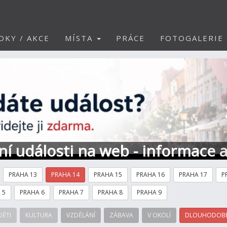
DKY / AKCE
MÍSTA
PRÁCE
FOTOGALERIE
S
ní události na web - informace 
PRAHA 13
PRAHA 14
PRAHA 15
PRAHA 16
PRAHA 17
P
 5
PRAHA 6
PRAHA 7
PRAHA 8
PRAHA 9
DĚTI
KULTURA
VZDĚLÁNÍ
ZÁBAVA
V OKOLÍ
DLOUHODOBÉ