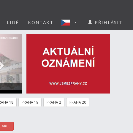
LIDÉ
KONTAKT
PŘIHLÁSIT
Další
ponzorováno
a
RAHA 18
PRAHA 19
PRAHA 2
PRAHA 20
 AKCE