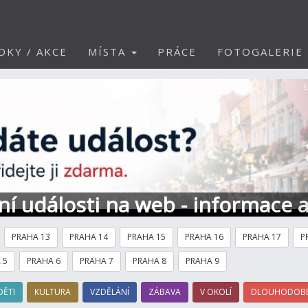
DKY / AKCE
MÍSTA
PRÁCE
FOTOGALERIE
S
ní události na web - informace 
PRAHA 13
PRAHA 14
PRAHA 15
PRAHA 16
PRAHA 17
P
 5
PRAHA 6
PRAHA 7
PRAHA 8
PRAHA 9
DĚTI
KULTURA
VZDĚLÁNÍ
ZÁBAVA
V OKOLÍ
DLOUHODOBÉ