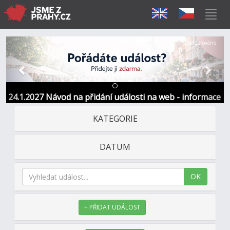
Předchozí
Další
Sponzorováno
24.1.2027 Návod na přidání události na web - informace
a kontakt
KATEGORIE
DATUM
OK
+ PŘIDAT UDÁLOST