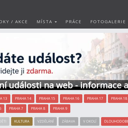
DKY / AKCE
MÍSTA
PRÁCE
FOTOGALERIE
S
ní události na web - informace 
A 13
PRAHA 14
PRAHA 15
PRAHA 16
PRAHA 17
PRAHA 18
6
PRAHA 7
PRAHA 8
PRAHA 9
DĚTI
KULTURA
VZDĚLÁNÍ
ZÁBAVA
V OKOLÍ
DLOUHODOBÉ