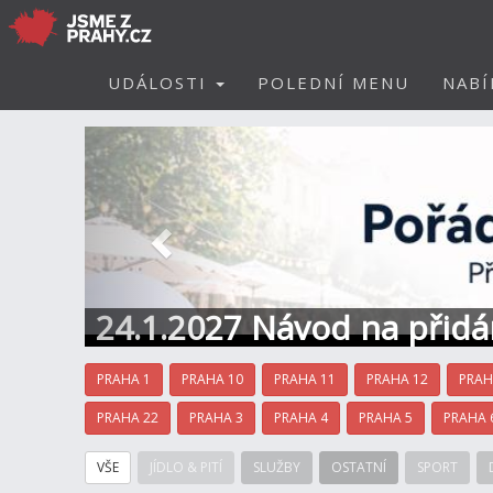
UDÁLOSTI
POLEDNÍ MENU
NABÍ
Předchozí
24.1.2027 Návod na přidá
kontakt
PRAHA 1
PRAHA 10
PRAHA 11
PRAHA 12
PRAH
PRAHA 22
PRAHA 3
PRAHA 4
PRAHA 5
PRAHA 
VŠE
JÍDLO & PITÍ
SLUŽBY
OSTATNÍ
SPORT