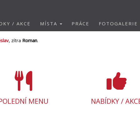
DKY / AKCE
MÍSTA
PRÁCE
FOTOGALERIE
slav
, zítra
Roman
.
POLEDNÍ MENU
NABÍDKY / AKC