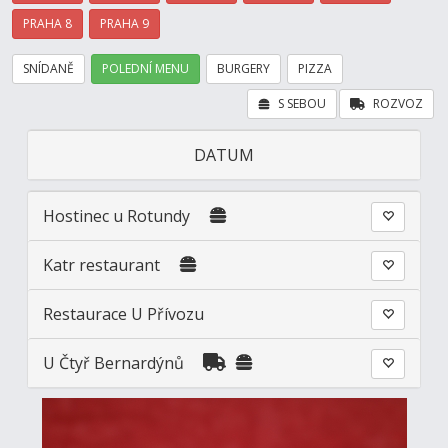
PRAHA 8
PRAHA 9
SNÍDANĚ
POLEDNÍ MENU
BURGERY
PIZZA
S SEBOU
ROZVOZ
DATUM
Hostinec u Rotundy
Katr restaurant
Restaurace U Přívozu
U Čtyř Bernardýnů