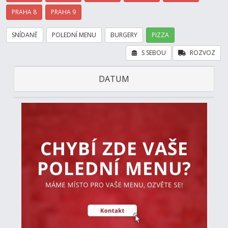
PRAHA 8
PRAHA 9
SNÍDANĚ
POLEDNÍ MENU
BURGERY
PIZZA
S SEBOU
ROZVOZ
DATUM