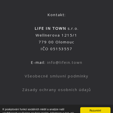
Kontakt:
LIFE IN TOWN
s.r.o.
Wellnerova 1215/1
779 00 Olomouc
IČO 05153557
E-mail:
info@lifein.town
Všeobecné smluvní podmínky
Zásady ochrany osobních údajů
K poskytování funkcí sociálních médií a analýze naší
Rozumím!
návštěvnosti využíváme soubory cookie. Informace o tom, jak