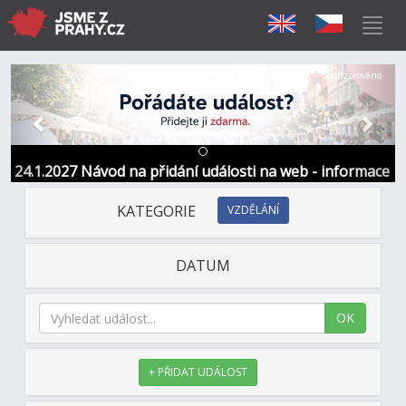
Předchozí
Další
Sponzorováno
24.1.2027 Návod na přidání události na web - informace
a kontakt
KATEGORIE
VZDĚLÁNÍ
DATUM
OK
+ PŘIDAT UDÁLOST