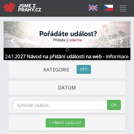
Předchozí
Další
Sponzorováno
24.1.2027 Návod na přidání události na web - informace
a kontakt
KATEGORIE
DĚTI
DATUM
OK
+ PŘIDAT UDÁLOST