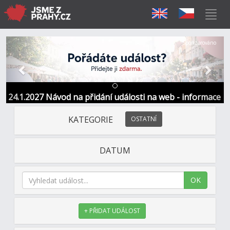
Předchozí
Další
Sponzorováno
24.1.2027 Návod na přidání události na web - informace
a kontakt
KATEGORIE
OSTATNÍ
DATUM
OK
+ PŘIDAT UDÁLOST