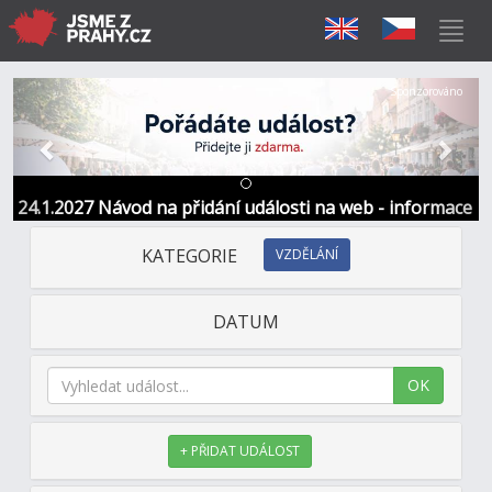
Předchozí
Další
Sponzorováno
24.1.2027 Návod na přidání události na web - informace
a kontakt
KATEGORIE
VZDĚLÁNÍ
DATUM
OK
+ PŘIDAT UDÁLOST