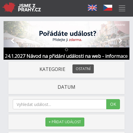
Předchozí
Další
Sponzorováno
24.1.2027 Návod na přidání události na web - informace
a kontakt
KATEGORIE
OSTATNÍ
DATUM
OK
+ PŘIDAT UDÁLOST