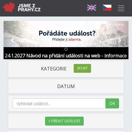
Předchozí
Další
Sponzorováno
24.1.2027 Návod na přidání události na web - informace
a kontakt
KATEGORIE
SPORT
DATUM
OK
+ PŘIDAT UDÁLOST