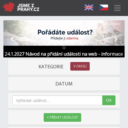
Předchozí
Další
Sponzorováno
24.1.2027 Návod na přidání události na web - informace
a kontakt
KATEGORIE
V OKOLÍ
DATUM
OK
+ PŘIDAT UDÁLOST