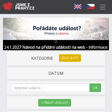
Předchozí
Další
Sponzorováno
24.1.2027 Návod na přidání události na web - informace
a kontakt
KATEGORIE
JÍDLO & PITÍ
DATUM
OK
+ PŘIDAT UDÁLOST