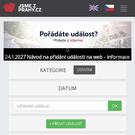
Předchozí
Další
Sponzorováno
24.1.2027 Návod na přidání události na web - informace
a kontakt
KATEGORIE
OSTATNÍ
DATUM
OK
+ PŘIDAT UDÁLOST